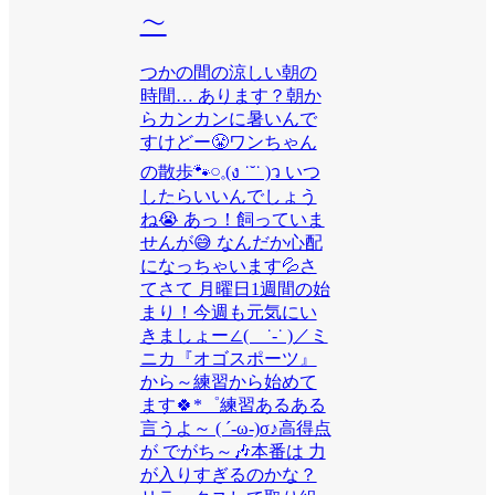
～
つかの間の涼しい朝の
時間… あります？朝か
らカンカンに暑いんで
すけどー😤ワンちゃん
の散歩🐾𓏸𓈒(ง ˙˘˙ )ว いつ
したらいいんでしょう
ね😭 あっ！飼っていま
せんが😅 なんだか心配
になっちゃいます💦さ
てさて 月曜日1週間の始
まり！今週も元気にい
きましょー∠( ˙-˙ )／ミ
ニカ『オゴスポーツ』
から～練習から始めて
ます🍀*゜練習あるある
言うよ～ ( ´-ω-)σ♪高得点
が でがち～🎶本番は 力
が入りすぎるのかな？