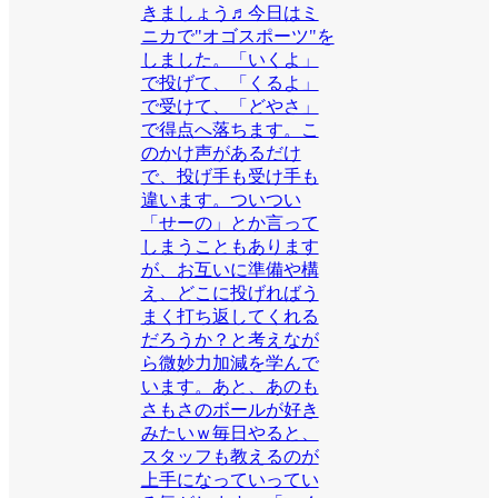
きましょう♬今日はミ
ニカで"オゴスポーツ"を
しました。「いくよ」
で投げて、「くるよ」
で受けて、「どやさ」
で得点へ落ちます。こ
のかけ声があるだけ
で、投げ手も受け手も
違います。ついつい
「せーの」とか言って
しまうこともあります
が、お互いに準備や構
え、どこに投げればう
まく打ち返してくれる
だろうか？と考えなが
ら微妙力加減を学んで
います。あと、あのも
さもさのボールが好き
みたいｗ毎日やると、
スタッフも教えるのが
上手になっていってい