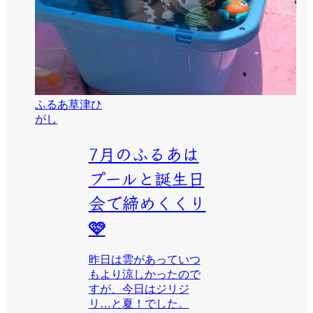
ふるあ草津ひ
がし
7月のふるあは
プールと誕生日
会で締めくくり
🩷
昨日は雲があっていつ
もより涼しかったので
すが、今日はジリジ
リ…と夏！でした。