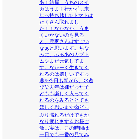
あ！結局、うちのスイ
カはうまく行かず…来
年へ持ち越し✨トマトは
たくさん取れまし
た！！なかなか、うま
くいかないのを見る
と、農家さんはすごい
なぁと思います。ちな
みに、ふるあのカブト
ムシまだ元気してま
す。ながーく生きてく
れるのは嬉しいですっ
😆✨今日も朝から、水遊
び💦去年は嫌だった子
どもも楽しく入ってく
れるのをみるととても
嬉しく思います👍どっ
ぷり濡れるだけでもか
なり疲れます☆お昼ご
飯…実は、この時間は
一日でも一番の見てみ