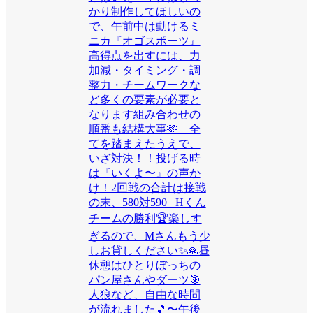
かり制作してほしいの
で、午前中は動けるミ
ニカ『オゴスポーツ』
高得点を出すには、力
加減・タイミング・調
整力・チームワークな
ど多くの要素が必要と
なります組み合わせの
順番も結構大事🫶 全
てを踏まえたうえで、
いざ対決！！投げる時
は『いくよ〜』の声か
け！2回戦の合計は接戦
の末、580対590 Hくん
チームの勝利🏆楽しす
ぎるので、Mさんもう少
しお貸しください✨🙏昼
休憩はひとりぼっちの
パン屋さんやダーツ🎯
人狼など、自由な時間
が流れました🎵〜午後