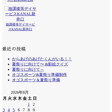
放課後等デイサービ
スKANAL新井口
最近の投稿
からあげのあげたくんがいる！！
夏祭りに向けて〜 &影絵クイズ
夏祭りに向けて～
オゴスポーツ&夏祭り準備制作
オゴスポーツ＆夏祭り準備
2026年8月
月
火
水
木
金
土
日
1
2
3
4
5
6
7
8
9