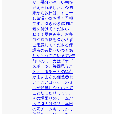
か、幾分か涼しい朝を
迎えられました。今週
末から数日は、すこー
し気温が落ち着く予報
です。引き続き体調に
気を付けてください
ね！！夏休み中、お弁
当や飲み物を欠かさず
ご用意してくださる保
護者の皆様‥いつもあ
りがとうございます♪午
前中のミニカは『オゴ
スポーツ』毎回思うこ
とは、両チームの得点
がまあまあの僅差😆と
いうことは‥少しのミ
スが影響しやすいって
ことだったりします。
その場限りのチームだ
って協力は必須！本日
の両チームもしっかり