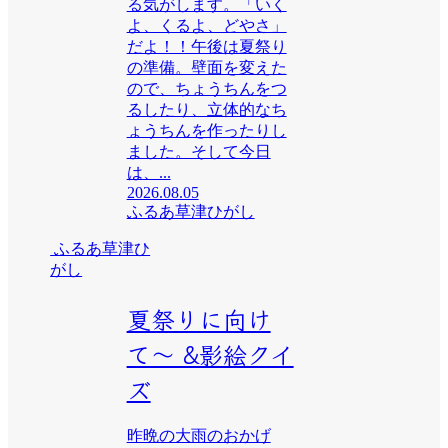
る気がします。「いく
よ、くるよ、どやさ」
だよ！！午後は夏祭り
の準備。壁面を変えた
ので、ちょうちんをつ
るしたり、立体的なち
ょうちんを作ったりし
ました。そして今日
は、...
2026.08.05
ふるあ草津ひがし
ふるあ草津ひ
がし
夏祭りに向け
て〜 &影絵クイ
ズ
昨晩の大雨のおかげ