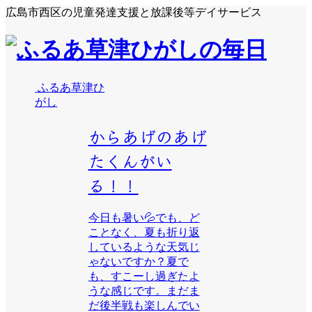
広島市西区の児童発達支援と放課後等デイサービス
ふるあ草津ひ
がし
からあげのあげ
たくんがい
る！！
今日も暑い💦でも、ど
ことなく、夏も折り返
しているような天気じ
ゃないですか？夏で
も、すこーし過ぎたよ
うな感じです。まだま
だ後半戦も楽しんでい