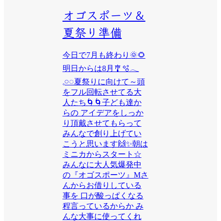
オゴスポーツ＆
夏祭り準備
今日で7月も終わり🌞🌻
明日からは8月🎐🫧𓂃
𓈒𓏸◌夏祭りに向けて～頭
をフル回転させてる大
人たち🌀🌀子ども達か
らの アイデアをしっか
り頂戴させてもらって
みんなで創り上げてい
こうと思います🙌✨朝は
ミニカからスタート☆
みんなに大人気爆発中
の『オゴスポーツ』Mさ
んからお借りしている
事を 口が酸っぱくなる
程言っているからか み
んな大事に使ってくれ