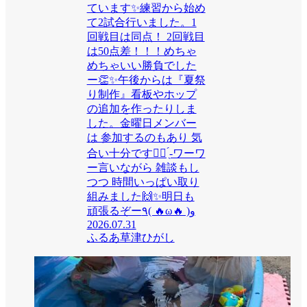
ています✨練習から始め
て2試合行いました。1
回戦目は同点！ 2回戦目
は50点差！！！めちゃ
めちゃいい勝負でした
ー👏✨午後からは『夏祭
り制作』看板やホップ
の追加を作ったりしま
した。金曜日メンバー
は 参加するのもあり 気
合い十分です✊🏻 ̖́-‬ワーワ
ー言いながら 雑談もし
つつ 時間いっぱい取り
組みました🙌✨明日も
頑張るぞー٩( 🔥ω🔥 )و
2026.07.31
ふるあ草津ひがし