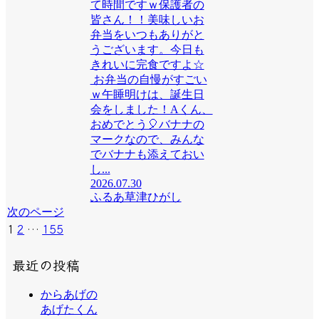
て時間ですｗ保護者の
皆さん！！美味しいお
弁当をいつもありがと
うございます。今日も
きれいに完食ですよ☆
お弁当の自慢がすごい
ｗ午睡明けは、誕生日
会をしました！Aくん、
おめでとう🎈バナナの
マークなので、みんな
でバナナも添えておい
し...
2026.07.30
ふるあ草津ひがし
次のページ
次
1
2
…
155
へ
最近の投稿
からあげの
あげたくん