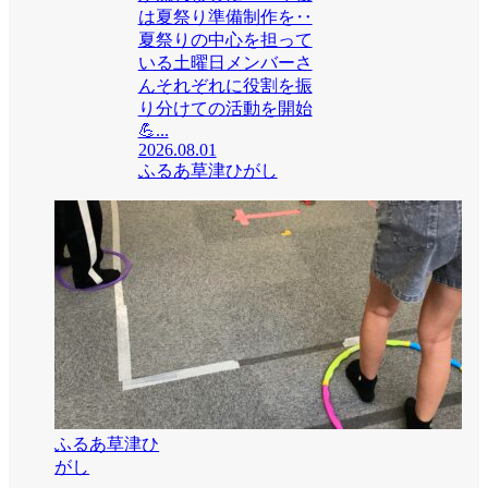
は夏祭り準備制作を‥
夏祭りの中心を担って
いる土曜日メンバーさ
んそれぞれに役割を振
り分けての活動を開始
💪...
2026.08.01
ふるあ草津ひがし
ふるあ草津ひ
がし