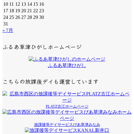
10
11
12
13
14
15
16
17
18
19
20
21
22
23
24
25
26
27
28
29
30
31
« 7月
ふるあ草津ひがしホームページ
ふるあ草津ひがし
こちらの放課後デイも運営しています
PLATZ古江ホームページ
放課後等デイサービスぴあ草津みなみ