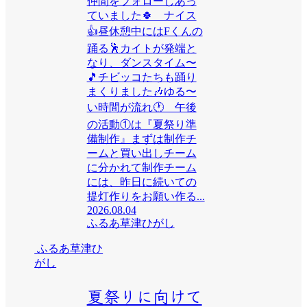
仲間をフォローしあっ
ていました🍀 ナイス
👍昼休憩中にはFくんの
踊る🕺カイトが発端と
なり、ダンスタイム〜
🎵チビッコたちも踊り
まくりました🎶ゆる〜
い時間が流れ🕐 午後
の活動①は『夏祭り準
備制作』まずは制作チ
ームと買い出しチーム
に分かれて制作チーム
には、昨日に続いての
提灯作りをお願い作る...
2026.08.04
ふるあ草津ひがし
ふるあ草津ひ
がし
夏祭りに向けて