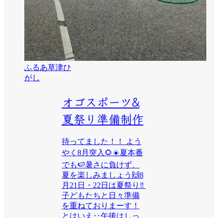
ふるあ草津ひ
がし
オゴスポーツ&
夏祭り準備制作
待ってました！！ よう
やく8月突入🌻☀️夏本番
でも🍉暑さに負けず、
夏を楽しみましょう🙌8
月21日・22日は夏祭り‼️
子どもたちと日々準備
を重ねておりまーす！
とはいえ‥午後はしっ