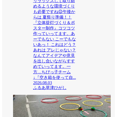
リラックスして取り組
めるような環境づくり
も必要ですね😌午後か
らは 夏祭り準備！！
『立体提灯づくり＆ポ
スター制作』コツコツ
作っていってます。あ
ーでもない こーでもな
いあっ！ これはどう？
あれは アレじゃない？
なんてアイデアや意見
を出し合いながらすす
めていってます。一
方…ちびっ子チーム
↓『空き箱を使って自...
2026.08.03
ふるあ草津ひがし