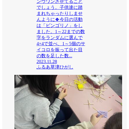
ンウワンさせてること
でしょう。子供達に踏
まれちゃったりしませ
んように🍀今日の活動
は「ビンゴリノ」をし
ました。1～22までの数
字をランダムに選んで
4×4で並べ、1～5個のサ
イコロを振って出た目
の数を足した数...
2023.11.28
ふるあ草津ひがし