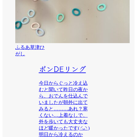
ふるあ草津ひ
がし
ポンDEリング
今日からぐっと冷え込
むと聞いて昨日の夜か
ら、おでんを仕込んで
いましたが朝外に出て
みると………あれ？寒
くない…上着なしで、
外を歩いても大丈夫な
ほど暖かったです( ◜ᴗ◝ )
明日から冷えるのか