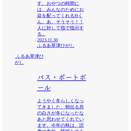
す。おやつの時間に
は、みんなのためにお
盆を配ってくれるHく
ん。あ、そうそう！！
人に対して指で指示す
る...
2023.11.30
ふるあ草津ひがし
ふるあ草津ひ
がし
パス・ポートボ
ール
ようやく冬らしくなっ
てきました。朝出る息
の白さが冬になったな
あと思わせてくれてい
ます。今年の秋は、読