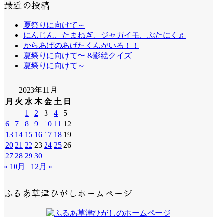
最近の投稿
夏祭りに向けて～
にんじん、たまねぎ、ジャガイモ、ぶたにく♬
からあげのあげたくんがいる！！
夏祭りに向けて〜 &影絵クイズ
夏祭りに向けて～
2023年11月
月
火
水
木
金
土
日
1
2
3
4
5
6
7
8
9
10
11
12
13
14
15
16
17
18
19
20
21
22
23
24
25
26
27
28
29
30
« 10月
12月 »
ふるあ草津ひがしホームページ