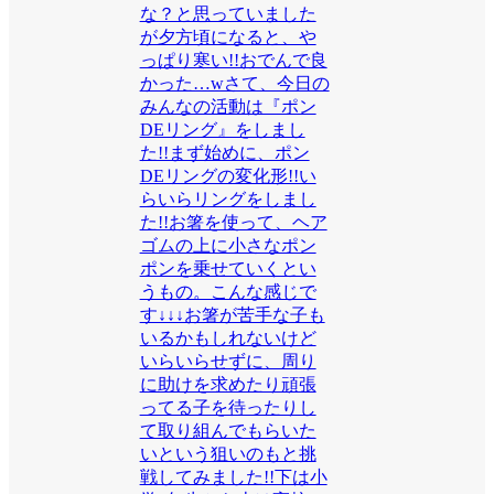
な？と思っていました
が夕方頃になると、や
っぱり寒い!!おでんで良
かった…wさて、今日の
みんなの活動は『ポン
DEリング』をしまし
た!!まず始めに、ポン
DEリングの変化形!!い
らいらリングをしまし
た!!お箸を使って、ヘア
ゴムの上に小さなポン
ポンを乗せていくとい
うもの。こんな感じで
す↓↓↓お箸が苦手な子も
いるかもしれないけど
いらいらせずに、周り
に助けを求めたり頑張
ってる子を待ったりし
て取り組んでもらいた
いという狙いのもと挑
戦してみました!!下は小