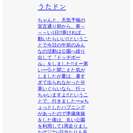
うたドン
ちゃんと、天気予報の
宣言通り朝から、寒～
～～い1日!!寒ければ、
動いたらいい!!というこ
とで今日の午前のみん
なの活動は公園へ繰り
出して『ドッヂボー
ル』をしました!!えー寒
いー💦と聞こえた気が
しましたが夏は、暑す
ぎて出られなかった分
寒いぐらいなら、行っ
ちゃいますよ!!というこ
とで、行きましたーwち
ょっとしたハプニング
があったので準備体操
をした後は、丸い公園
を利用して1周走りまし
た(*'▽'*)♪日当たりも良