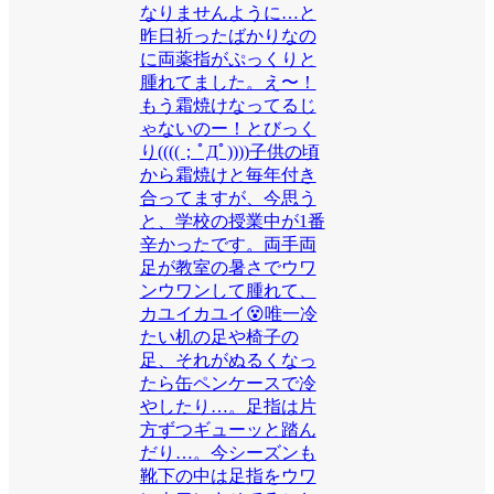
なりませんように…と
昨日祈ったばかりなの
に両薬指がぷっくりと
腫れてました。え〜！
もう霜焼けなってるじ
ゃないのー！とびっく
り((((；ﾟДﾟ))))子供の頃
から霜焼けと毎年付き
合ってますが、今思う
と、学校の授業中が1番
辛かったです。両手両
足が教室の暑さでウワ
ンウワンして腫れて、
カユイカユイ😵唯一冷
たい机の足や椅子の
足、それがぬるくなっ
たら缶ペンケースで冷
やしたり…。足指は片
方ずつギューッと踏ん
だり…。今シーズンも
靴下の中は足指をウワ