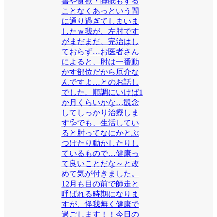
書や食欲・睡眠もする
ことなくあっという間
に通り過ぎてしまいま
したｗ我が、左肘です
がまだまだ、完治はし
ておらず…お医者さん
によると、肘は一番動
かす部位だから厄介な
んですよ…とのお話し
でした。順調にいけば1
か月くらいかな…観念
してしっかり治療しま
す💦でも、生活してい
ると肘ってなにかとぶ
つけたり動かしたりし
ているもので…健康っ
て良いことだな～と改
めて気が付きました。
12月も目の前で師走と
呼ばれる時期になりま
すが、怪我無く健康で
過ごします！！今日の