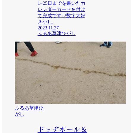
1~25日までを書いたカ
レンダーカードを付け
て完成です♡数字大好
き小1...
2023.11.27
ふるあ草津ひがし
ふるあ草津ひ
がし
ドッヂボール＆