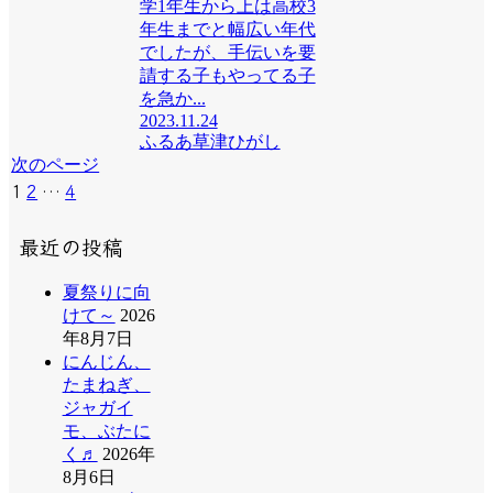
学1年生から上は高校3
年生までと幅広い年代
でしたが、手伝いを要
請する子もやってる子
を急か...
2023.11.24
ふるあ草津ひがし
次のページ
次
1
2
…
4
へ
最近の投稿
夏祭りに向
けて～
2026
年8月7日
にんじん、
たまねぎ、
ジャガイ
モ、ぶたに
く♬
2026年
8月6日