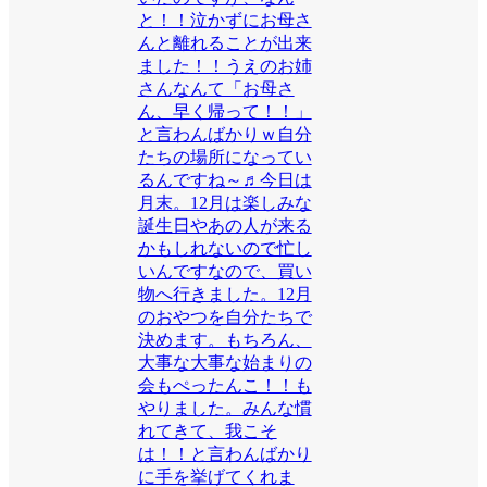
と！！泣かずにお母さ
んと離れることが出来
ました！！うえのお姉
さんなんて「お母さ
ん、早く帰って！！」
と言わんばかりｗ自分
たちの場所になってい
るんですね～♬今日は
月末。12月は楽しみな
誕生日やあの人が来る
かもしれないので忙し
いんですなので、買い
物へ行きました。12月
のおやつを自分たちで
決めます。もちろん、
大事な大事な始まりの
会もぺったんこ！！も
やりました。みんな慣
れてきて、我こそ
は！！と言わんばかり
に手を挙げてくれま