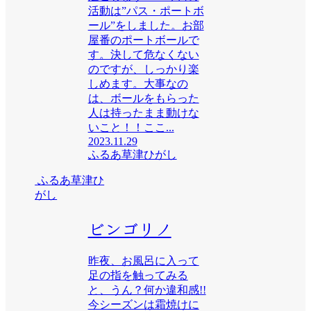
活動は”パス・ポートボ
ール”をしました。お部
屋番のポートボールで
す。決して危なくない
のですが、しっかり楽
しめます。大事なの
は、ボールをもらった
人は持ったまま動けな
いこと！！ここ...
2023.11.29
ふるあ草津ひがし
ふるあ草津ひ
がし
ビンゴリノ
昨夜、お風呂に入って
足の指を触ってみる
と、うん？何か違和感!!
今シーズンは霜焼けに