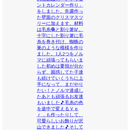
ントカレンダー作り」
をしました。先週作っ
た壁面のクリスマスツ
リーに加えます。材料
は毛糸🧶と割り箸🥢。
十字にした割り箸に毛
糸を巻き付け、蜘蛛の
巣のような模様を作り
ました。1人2つをノル
マに頑張ってもらいま
した初めは要領が分か
らず、困惑してた子達
も続けていくうちに上
手になって、まだやり
たい！とノルマ達成し
たあとも頑張るお友達
もいました🎵毛糸の色
を途中で変えるＶｅ
ｒ．も作ったりして、
可愛らしいお飾りが沢
山できました🎵そして