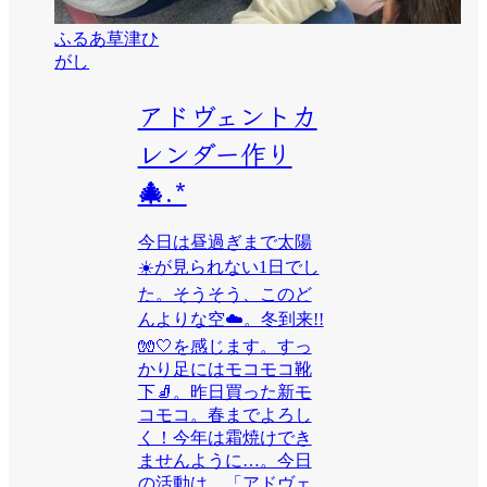
ふるあ草津ひ
がし
アドヴェントカ
レンダー作り
🎄.*
今日は昼過ぎまで太陽
☀️が見られない1日でし
た。そうそう、このど
んよりな空☁️。冬到来!!
🧤🤍を感じます。すっ
かり足にはモコモコ靴
下🧦。昨日買った新モ
コモコ。春までよろし
く！今年は霜焼けでき
ませんように…。今日
の活動は…「アドヴェ