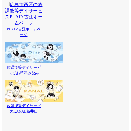
PLATZ古江ホームペ
ージ
放課後等デイサービ
スぴあ草津みなみ
放課後等デイサービ
スKANAL新井口