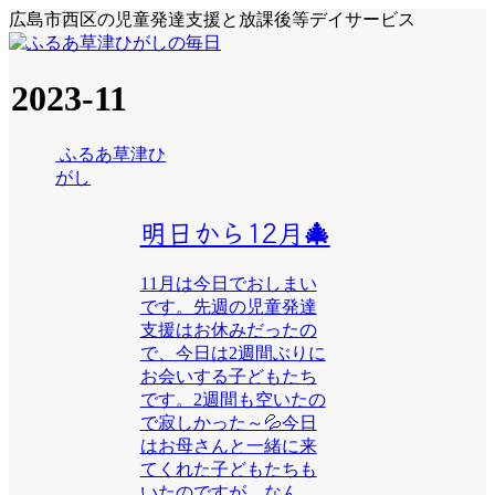
広島市西区の児童発達支援と放課後等デイサービス
2023-11
ふるあ草津ひ
がし
明日から12月🎄
11月は今日でおしまい
です。先週の児童発達
支援はお休みだったの
で、今日は2週間ぶりに
お会いする子どもたち
です。2週間も空いたの
で寂しかった～💦今日
はお母さんと一緒に来
てくれた子どもたちも
いたのですが、なん