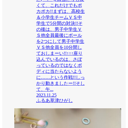
くて、これだけでもポ
カポカ!!まずは、高校生
＆小学生チームＶＳ中
学生で5分間の対決!!そ
の後は、男子中学生Ｖ
Ｓ他全員最後にボール
を2つにして男子中学生
ＶＳ他全員を10分間し
ておしまーい!!↑↑↑座り
込んでいるのは、さぼ
っているのではなくボ
ディに当たらないよう
に……という作戦!!しっ
かり動きましたー!!そし
て、午...
2023.11.25
ふるあ草津ひがし