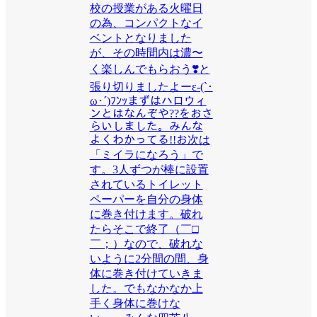
校の授業がある火曜日
の為、コンパクトなイ
ベントとなりました
が、その時間内は濃〜
く楽しんでもらおう❣️と
張り切りましたよーε-(`･
ω･´)ﾌﾝｯまずはハロウィ
ンとはなんぞや??をおさ
らいしました。みんな
よくわかってる!!お次は
「ミイラになろう」で
す。3人ずつが棒に設置
されているトイレット
ペーパーを自分の身体
に巻き付けます。破れ
たらそこで終了（￣□
￣；）なので、破れな
いように2分間の間、身
体に巻き付けていきま
した。でもなかなか上
手く身体に巻けな