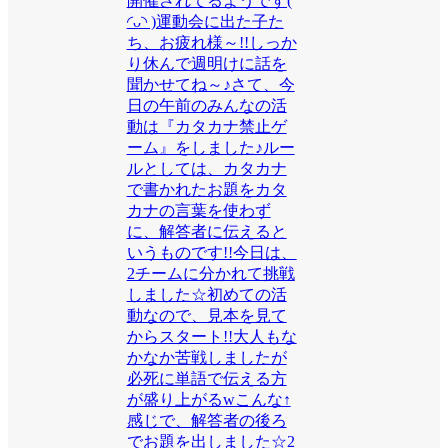
開催されてるようです(
◜ᴗ◝ )運動会に出た子た
ち、お疲れ様～!!しっか
り休んで週明けに話を
聞かせてね～♪さて、今
日の午前のみんなの活
動は『カタカナ禁止ゲ
ーム』をしました♪ルー
ルとしては、カタカナ
で書かれたお題をカタ
カナの言葉を使わず
に、解答者に伝えると
いうものです!!今日は、
2チームに分かれて挑戦
しました☆初めての活
動なので、見本を見て
からスタート!!大人もな
かなか苦戦しましたが
必死に単語で伝える方
が盛り上がるwこんな↑
感じで、解答者の後ろ
でお題を出しました☆2