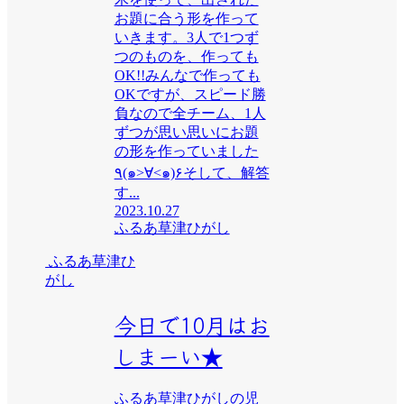
お題に合う形を作って
いきます。3人で1つず
つのものを、作っても
OK!!みんなで作っても
OKですが、スピード勝
負なので全チーム、1人
ずつが思い思いにお題
の形を作っていました
٩(๑>∀<๑)۶そして、解答
す...
2023.10.27
ふるあ草津ひがし
ふるあ草津ひ
がし
今日で10月はお
しまーい★
ふるあ草津ひがしの児