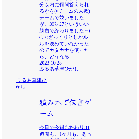
分以内に何問答えられ
るかを(×チームの人数)
チームで競いました
が、30対27といういい
勝負で終わりました～(
◜ᴗ◝ )ざっくりとしかルー
ルを決めていなかった
のでカタカナを使った
ら、どうなる...
2023.10.28
ふるあ草津ひがし
ふるあ草津ひ
がし
積み木で伝言ゲ
ーム
今日で今週も終わり!!1
週間も、1ヶ月も、あっ