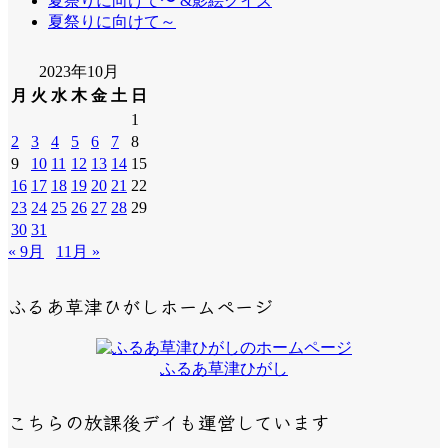
夏祭りに向けて〜 &影絵クイズ
夏祭りに向けて～
2023年10月
月
火
水
木
金
土
日
1
2
3
4
5
6
7
8
9
10
11
12
13
14
15
16
17
18
19
20
21
22
23
24
25
26
27
28
29
30
31
« 9月
11月 »
ふるあ草津ひがしホームページ
ふるあ草津ひがし
こちらの放課後デイも運営しています