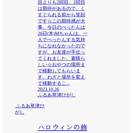
目よりも2回目。2回目
は期待があるので、く
すぐられる前から笑顔
です☆この期待感が大
事。今日のぺったんは
26日(木)Mちゃんは、一
人でぺったんする気持
ちになれなかったので
すが、お友達が手伝っ
てくれました。素晴ら
しい☆おやつの場所ま
で移動してもらいま
す。わざと場所を変え
て移動するこ...
2023.10.26
ふるあ草津ひがし
ふるあ草津ひ
がし
ハロウィンの飾