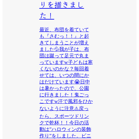
りを描きまし
た！
最近、布団を着ていて
も『さむっ！！』と起
きてしまうことが増え
ました💦我が子は、布
団は蹴って足元で丸ま
っていますw子どもは寒
くないのかな？毎回着
せては、いつの間にか
はだけています😭日中
は暑かったので、公園
に行きました！鬼ごっ
こですw汗で風邪をひか
ないように注意⚠️戻っ
たら、スポーツドリン
クで乾杯！！今日の活
動は”ハロウィンの装飾
作り”をしました。ビニ