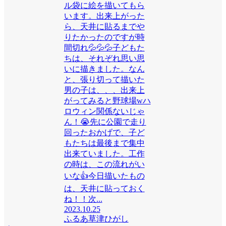
ル袋に絵を描いてもら
います。出来上がった
ら、天井に貼るまでや
りたかったのですが時
間切れ💦💦💦子どもた
ちは、それぞれ思い思
いに描きました。なん
と、張り切って描いた
男の子は、、、出来上
がってみると野球場wハ
ロウィン関係ないじゃ
ん！😭先に公園で走り
回ったおかげで、子ど
もたちは最後まで集中
出来ていました。工作
の時は、この流れがい
いな👍今日描いたもの
は、天井に貼っておく
ね！！次...
2023.10.25
ふるあ草津ひがし