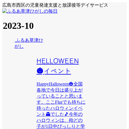
広島市西区の児童発達支援と放課後等デイサービス
2023-10
ふるあ草津ひ
がし
HELLOWEEN
🎃͙イベント
HappyHalloween🎃全国
各地で今日は盛り上が
っていることと思いま
す。ここFlurでも待ちに
待ったハロウィンイベ
ント👻でした🎵今年の
ハロウィンは、殆どの
子が1日中びっしりと学