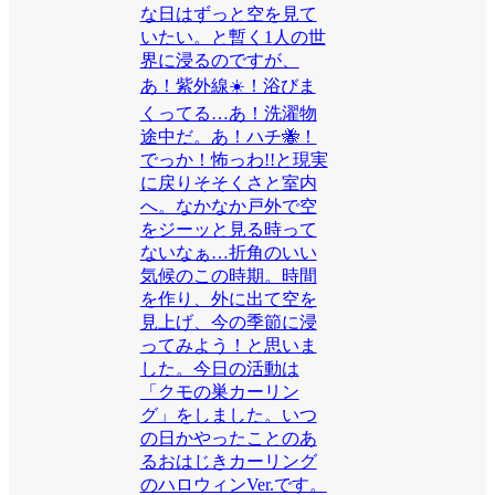
な日はずっと空を見て
いたい。と暫く1人の世
界に浸るのですが、
あ！紫外線☀️！浴びま
くってる…あ！洗濯物
途中だ。あ！ハチ🐝！
でっか！怖っわ!!と現実
に戻りそそくさと室内
へ。なかなか戸外で空
をジーッと見る時って
ないなぁ…折角のいい
気候のこの時期。時間
を作り、外に出て空を
見上げ、今の季節に浸
ってみよう！と思いま
した。今日の活動は
「クモの巣カーリン
グ」をしました。いつ
の日かやったことのあ
るおはじきカーリング
のハロウィンVer.です。