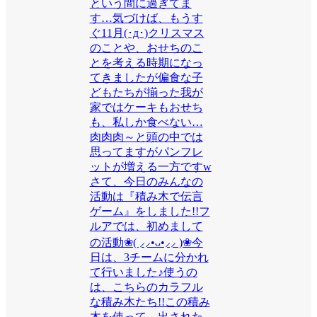
という間に過ぎてま
す…気づけば、もうす
ぐ11月(･д･)クリスマス
のことや、おせちのこ
とを考える時期になっ
てきましたが偏食な子
どもたちが揃った我が
家ではケーキもおせち
も、私しか食べない…
肉肉肉～と頭の中では
思ってますがパンフレ
ットが増える一方ですw
さて、今日のみんなの
活動は『積み木で伝言
ゲーム』をしました!!フ
ルアでは、初めまして
の活動❀( ⸝⸝•ᴗ•⸝⸝ )❀今
日は、3チームに分かれ
て行いました♪使うの
は、こちらのカラフル
な積み木たち!!この積み
木を使って、出された