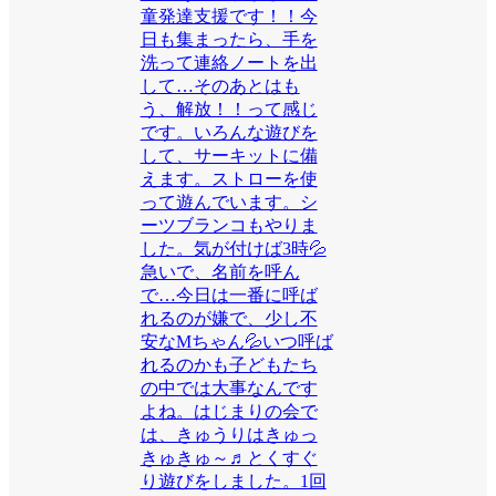
童発達支援です！！今
日も集まったら、手を
洗って連絡ノートを出
して…そのあとはも
う、解放！！って感じ
です。いろんな遊びを
して、サーキットに備
えます。ストローを使
って遊んでいます。シ
ーツブランコもやりま
した。気が付けば3時💦
急いで、名前を呼ん
で…今日は一番に呼ば
れるのが嫌で、少し不
安なMちゃん💦いつ呼ば
れるのかも子どもたち
の中では大事なんです
よね。はじまりの会で
は、きゅうりはきゅっ
きゅきゅ～♬とくすぐ
り遊びをしました。1回