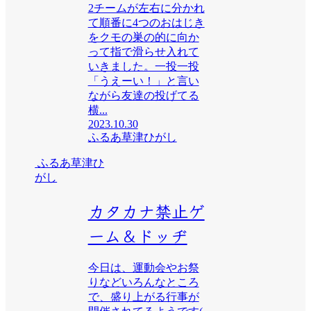
2チームが左右に分かれ
て順番に4つのおはじき
をクモの巣の的に向か
って指で滑らせ入れて
いきました。一投一投
「うえーい！」と言い
ながら友達の投げてる
横...
2023.10.30
ふるあ草津ひがし
ふるあ草津ひ
がし
カタカナ禁止ゲ
ーム＆ドッヂ
今日は、運動会やお祭
りなどいろんなところ
で、盛り上がる行事が