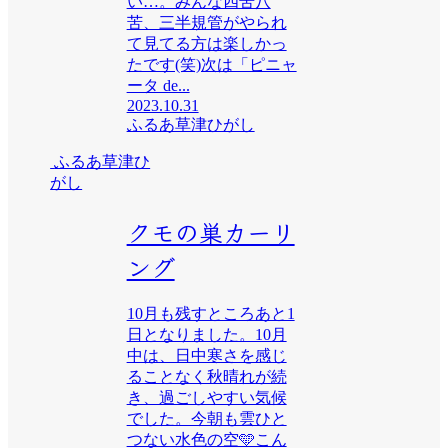
い…。みんな四苦八
苦、三半規管がやられ
て見てる方は楽しかっ
たです(笑)次は「ピニャ
ータ de...
2023.10.31
ふるあ草津ひがし
ふるあ草津ひ
がし
クモの巣カーリ
ング
10月も残すところあと1
日となりました。10月
中は、日中寒さを感じ
ることなく秋晴れが続
き、過ごしやすい気候
でした。今朝も雲ひと
つない水色の空🩵こん