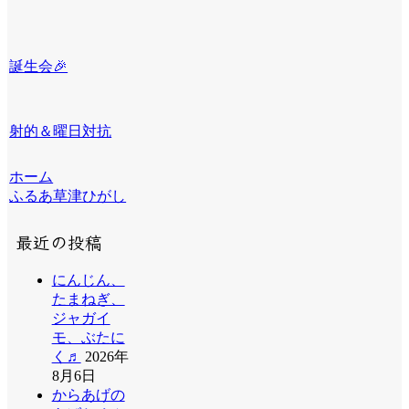
誕生会🎉
射的＆曜日対抗
ホーム
ふるあ草津ひがし
最近の投稿
にんじん、
たまねぎ、
ジャガイ
モ、ぶたに
く♬
2026年
8月6日
からあげの