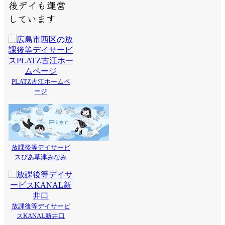
後デイも運営
しています
PLATZ古江ホームペ
ージ
放課後等デイサービ
スぴあ草津みなみ
放課後等デイサービ
スKANAL新井口