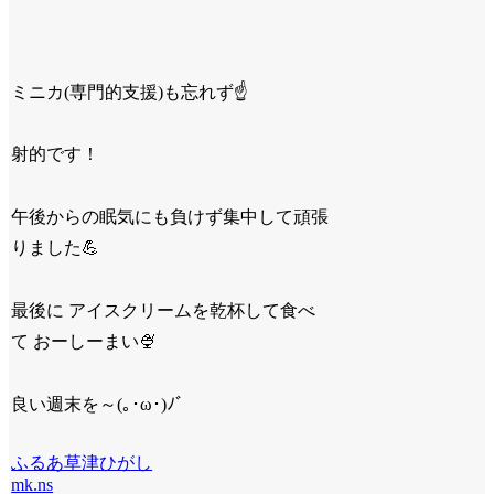
ミニカ(専門的支援)も忘れず☝
射的です！
午後からの眠気にも負けず集中して頑張
りました💪
最後に アイスクリームを乾杯して食べ
て おーしーまい🍨
良い週末を～(｡･ω･)ﾉﾞ
ふるあ草津ひがし
mk.ns