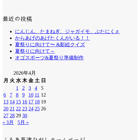
最近の投稿
にんじん、たまねぎ、ジャガイモ、ぶたにく♬
からあげのあげたくんがいる！！
夏祭りに向けて〜 &影絵クイズ
夏祭りに向けて～
オゴスポーツ&夏祭り準備制作
2026年4月
月
火
水
木
金
土
日
1
2
3
4
5
6
7
8
9
10
11
12
13
14
15
16
17
18
19
20
21
22
23
24
25
26
27
28
29
30
« 3月
5月 »
ふるあ草津ひがしホームページ