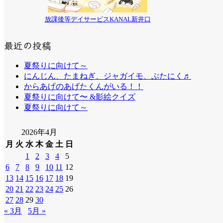
放課後等デイサービスKANAL新井口
最近の投稿
夏祭りに向けて～
にんじん、たまねぎ、ジャガイモ、ぶたにく♬
からあげのあげたくんがいる！！
夏祭りに向けて〜 &影絵クイズ
夏祭りに向けて～
2026年4月
月
火
水
木
金
土
日
1
2
3
4
5
6
7
8
9
10
11
12
13
14
15
16
17
18
19
20
21
22
23
24
25
26
27
28
29
30
« 3月
5月 »