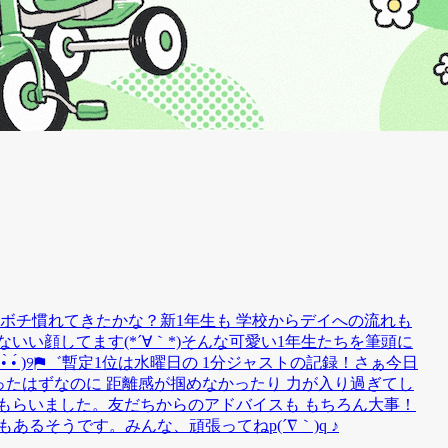
チボチ慣れてきたかな？新1年生も 学校からデイへの流れも
いい顔してます(*´∀｀*)そんな可愛い1年生たちを筆頭に
•́ )୨⚑︎゛暫定1位は水曜日の 1分ジャストの記録！さぁ今日
ったはずなのに 距離感が掴めなかったり 力が入り過ぎてし
もらいました。友だちからのアドバイスも もちろん大事！
るそうです。みんな、頑張ってねp(´∇｀)q ♪