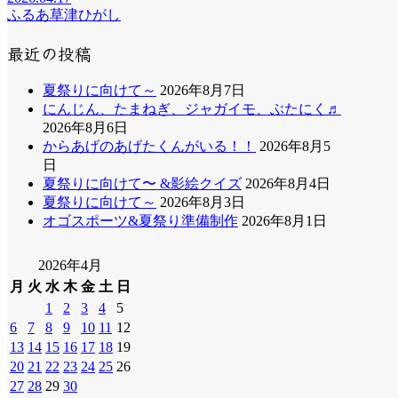
ふるあ草津ひがし
最近の投稿
夏祭りに向けて～
2026年8月7日
にんじん、たまねぎ、ジャガイモ、ぶたにく♬
2026年8月6日
からあげのあげたくんがいる！！
2026年8月5
日
夏祭りに向けて〜 &影絵クイズ
2026年8月4日
夏祭りに向けて～
2026年8月3日
オゴスポーツ&夏祭り準備制作
2026年8月1日
2026年4月
月
火
水
木
金
土
日
1
2
3
4
5
6
7
8
9
10
11
12
13
14
15
16
17
18
19
20
21
22
23
24
25
26
27
28
29
30