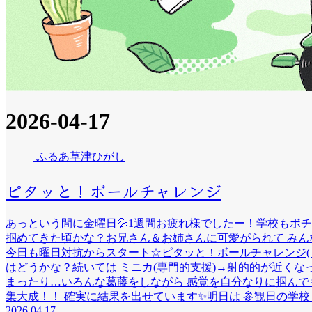
2026-04-17
ふるあ草津ひがし
ピタッと！ボールチャレンジ
あっという間に金曜日💦1週間お疲れ様でしたー！学校もボ
掴めてきた頃かな？お兄さん＆お姉さんに可愛がられて みんな
今日も曜日対抗からスタート☆ピタッと！ボールチャレンジ( •̀ 
はどうかな？続いては ミニカ(専門的支援)→射的的が近くな
まったり…いろんな葛藤をしながら 感覚を自分なりに掴んで
集大成！！ 確実に結果を出せています✨明日は 参観日の学校もあ
2026.04.17