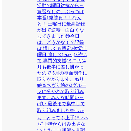
活動の曜日対抗から～
練習なしの、ぶっつけ
本番1発勝負！！なん
と！ 土曜日に最高記録
が出て逆転。面白くな
ってきました😊今日
は、どうかな！？記録
は 惜しくも暫定3位👏土
曜日 強しヾ( •ω•`;)ﾉ続い
て 専門的支援(ミニカ)4
月も後半に差し掛かっ
たので 5月の壁面制作に
取りかかります。ぬり
絵＆ちぎり絵の2グルー
プに分かれて取り組み
ます。みんな時間いっ
ぱい 最後まで集中して
取り組みました✏️しか
も…とっても上手(＊>ν<
ﾉﾉﾞ✨枠からはみ出さな
いように 力加減を意識