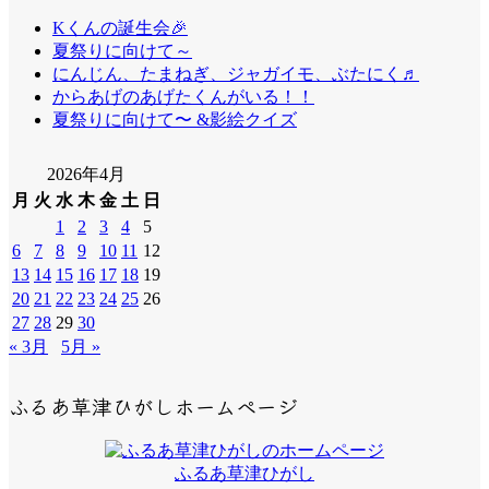
Kくんの誕生会🎉
夏祭りに向けて～
にんじん、たまねぎ、ジャガイモ、ぶたにく♬
からあげのあげたくんがいる！！
夏祭りに向けて〜 &影絵クイズ
2026年4月
月
火
水
木
金
土
日
1
2
3
4
5
6
7
8
9
10
11
12
13
14
15
16
17
18
19
20
21
22
23
24
25
26
27
28
29
30
« 3月
5月 »
ふるあ草津ひがしホームページ
ふるあ草津ひがし