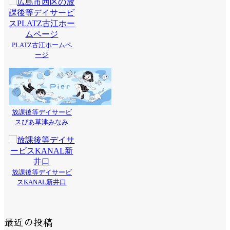
PLATZ古江ホームペ
ージ
放課後等デイサービ
スぴあ草津みなみ
放課後等デイサービ
スKANAL新井口
最近の投稿