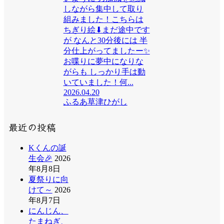
しながら集中して取り
組みました！こちらは
ちぎり絵⬇まだ途中です
が なんと30分後には 半
分仕上がってましたー✨
お喋りに夢中になりな
がらも しっかり手は動
いていました！何...
2026.04.20
ふるあ草津ひがし
最近の投稿
Kくんの誕
生会🎉
2026
年8月8日
夏祭りに向
けて～
2026
年8月7日
にんじん、
たまねぎ、