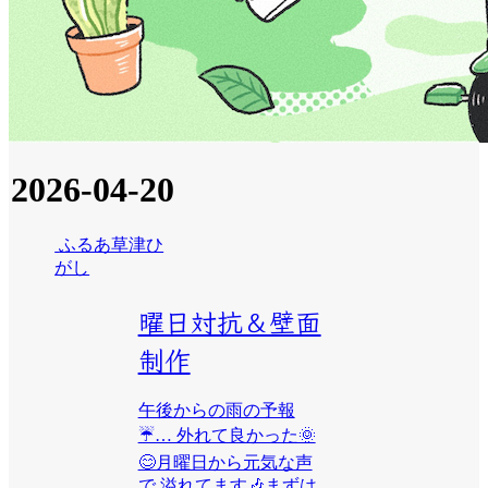
2026-04-20
ふるあ草津ひ
がし
曜日対抗＆壁面
制作
午後からの雨の予報
☔… 外れて良かった🌞
😊月曜日から元気な声
で 溢れてます🎶まずは