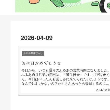
2026-04-09
ふるあ草津ひがし
誕生日おめでとう☆
今日から、いつも通りのふるあの営業時間になりました
ふるあ通常営業の初回は、「誕生日会」です。主役のHく
ん、今日はぺったんも楽しみに来てくれたいたようです
なんで1回しかないの？たくさんあったら毎日くるのに…
と言って頂きました☆ありがとう♬”いろいろリズム歩
2026.04.
き”では、つま先立ちがかなりブームになっているようで
す。とっても上手に高ーく歩いています。つま先立ちを
明するときには、手を握ってもらって上に引っ張ればひ
っと立ち上がります。いろんな姿勢がありますが、それ