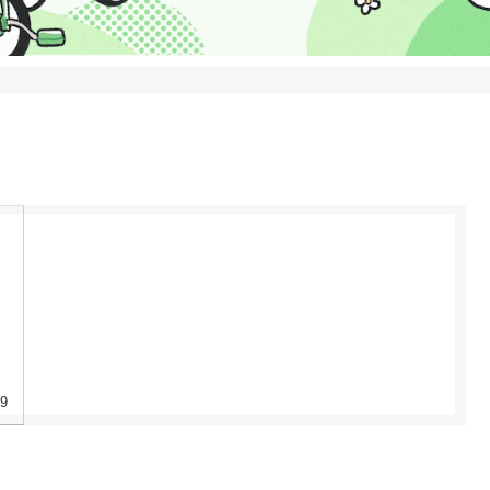
。
。
09
説
ゅ
ぞ