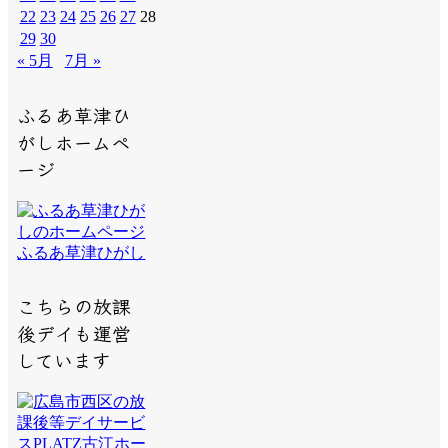
22
23
24
25
26
27
28
29
30
« 5月
7月 »
ふるあ草津ひ
がしホームペ
ージ
ふるあ草津ひがし
こちらの放課
後デイも運営
しています