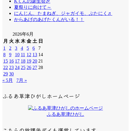
Kくんの誕生会🎉
夏祭りに向けて～
にんじん、たまねぎ、ジャガイモ、ぶたにく♬
からあげのあげたくんがいる！！
2026年6月
月
火
水
木
金
土
日
1
2
3
4
5
6
7
8
9
10
11
12
13
14
15
16
17
18
19
20
21
22
23
24
25
26
27
28
29
30
« 5月
7月 »
ふるあ草津ひがしホームページ
ふるあ草津ひがし
こちらの放課後デイも運営しています