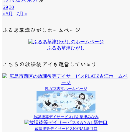
22
23
24
25
26
27
28
29
30
« 5月
7月 »
ふるあ草津ひがしホームページ
ふるあ草津ひがし
こちらの放課後デイも運営しています
PLATZ古江ホームページ
放課後等デイサービスぴあ草津みなみ
放課後等デイサービスKANAL新井口