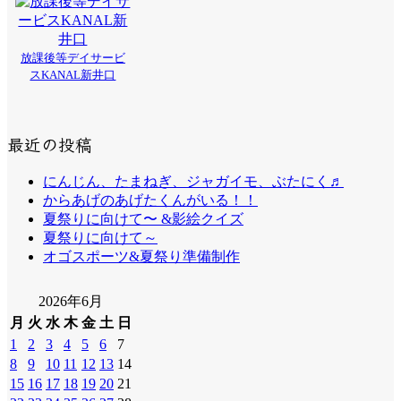
放課後等デイサービ
スKANAL新井口
最近の投稿
にんじん、たまねぎ、ジャガイモ、ぶたにく♬
からあげのあげたくんがいる！！
夏祭りに向けて〜 &影絵クイズ
夏祭りに向けて～
オゴスポーツ&夏祭り準備制作
2026年6月
月
火
水
木
金
土
日
1
2
3
4
5
6
7
8
9
10
11
12
13
14
15
16
17
18
19
20
21