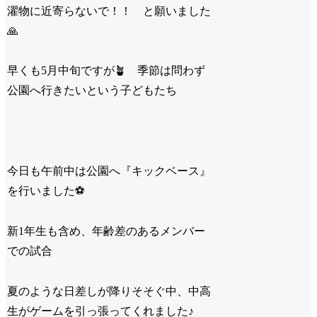
濯物に近寄らないで！！ と願いました
🙏
早くも
5
月中旬ですが
🪴
季節は問わず
公園へ行きたいという子どもたち
今日も午前中は公園へ『キックベース』
を行いました
⚽️
新
1
年生も含め、年齢差のあるメンバー
での試合
夏のような日差しが降りそそぐ中、中高
生がゲームを引っ張ってくれました♪