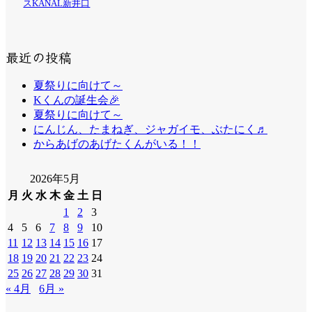
スKANAL新井口
最近の投稿
夏祭りに向けて～
Kくんの誕生会🎉
夏祭りに向けて～
にんじん、たまねぎ、ジャガイモ、ぶたにく♬
からあげのあげたくんがいる！！
2026年5月
月
火
水
木
金
土
日
1
2
3
4
5
6
7
8
9
10
11
12
13
14
15
16
17
18
19
20
21
22
23
24
25
26
27
28
29
30
31
« 4月
6月 »