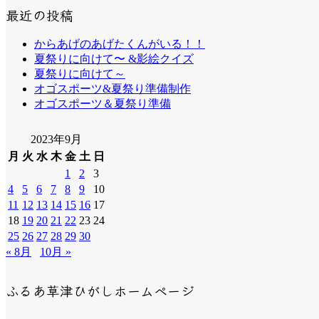
最近の投稿
からあげのあげたくんがいる！！
夏祭りに向けて〜 &影絵クイズ
夏祭りに向けて～
オゴスポーツ&夏祭り準備制作
オゴスポーツ＆夏祭り準備
2023年9月
月
火
水
木
金
土
日
1
2
3
4
5
6
7
8
9
10
11
12
13
14
15
16
17
18
19
20
21
22
23
24
25
26
27
28
29
30
« 8月
10月 »
ふるあ草津ひがしホームページ