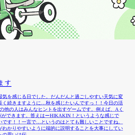
ます
湿気を感じる日でした。だんだんと過ごしやすい天気に変
長く続きますように…秋を感じたいんですっ！！今日の活
その他の人はみんなヒントを出すゲームです。例えば、Aく
イパができます。答えはーHIKAKIN！というような感じで
いです！！一言で…というのはとても難しいことですね。
がわかりやすいように端的に説明することを大事にしてい
思いは伝...