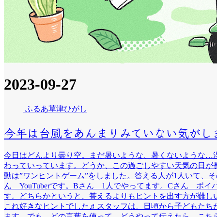
2023-09-27
ふるあ草津ひがし
今年は台風をあんまりみていない気がし
今日はどんより曇り空。まだ暑いような、暑くないような…
わっていっています。どうか、この過ごしやすい天気の日が
動は”ワンヒントゲーム”をしました。答える人が1人いて、
ん YouTuberです。Bさん 1人でやってます。Cさん ボ
す。どちらかというと、答えるよりもヒントを出す方が難し
これ好きなヒントでした♬スタッフは、日頃から子どもたち
ます。でも、どの言葉を使って、どうやって伝えたら、こちらの