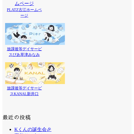
PLATZ古江ホームペ
ージ
放課後等デイサービ
スぴあ草津みなみ
放課後等デイサービ
スKANAL新井口
最近の投稿
Kくんの誕生会🎉