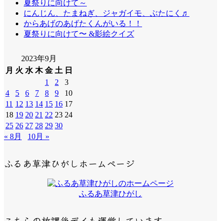
夏祭りに向けて～
にんじん、たまねぎ、ジャガイモ、ぶたにく♬
からあげのあげたくんがいる！！
夏祭りに向けて〜 &影絵クイズ
2023年9月
月
火
水
木
金
土
日
1
2
3
4
5
6
7
8
9
10
11
12
13
14
15
16
17
18
19
20
21
22
23
24
25
26
27
28
29
30
« 8月
10月 »
ふるあ草津ひがしホームページ
ふるあ草津ひがし
こちらの放課後デイも運営しています