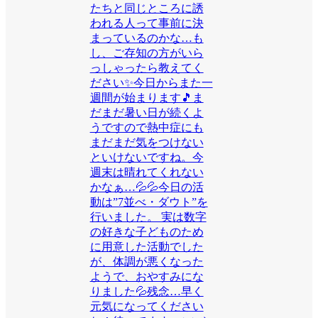
たちと同じところに誘
われる人って事前に決
まっているのかな…も
し、ご存知の方がいら
っしゃったら教えてく
ださい✨今日からまた一
週間が始まります🎵ま
だまだ暑い日が続くよ
うですので熱中症にも
まだまだ気をつけない
といけないですね。今
週末は晴れてくれない
かなぁ…💦💦今日の活
動は”7並べ・ダウト”を
行いました。 実は数字
の好きな子どものため
に用意した活動でした
が、体調が悪くなった
ようで、おやすみにな
りました💦残念…早く
元気になってください