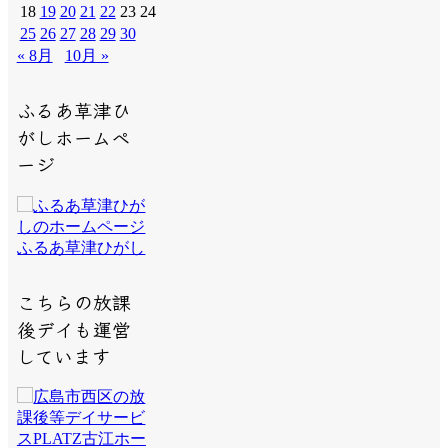
18
19
20
21
22
23
24
25
26
27
28
29
30
« 8月
10月 »
ふるあ草津ひ
がしホームペ
ージ
ふるあ草津ひがし
こちらの放課
後デイも運営
しています