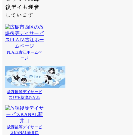
後デイも運営
しています
PLATZ古江ホームペ
ージ
放課後等デイサービ
スぴあ草津みなみ
放課後等デイサービ
スKANAL新井口