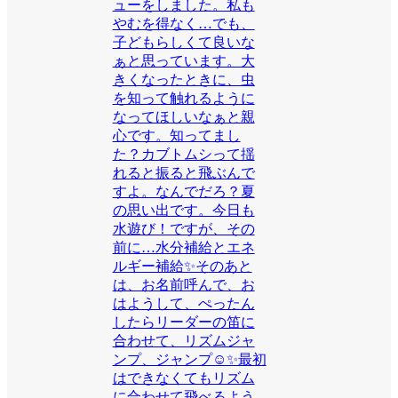
ューをしました。私も
やむを得なく…でも、
子どもらしくて良いな
ぁと思っています。大
きくなったときに、虫
を知って触れるように
なってほしいなぁと親
心です。知ってまし
た？カブトムシって揺
れると振ると飛ぶんで
すよ。なんでだろ？夏
の思い出です。今日も
水遊び！ですが、その
前に…水分補給とエネ
ルギー補給✨そのあと
は、お名前呼んで、お
はようして、ぺったん
したらリーダーの笛に
合わせて、リズムジャ
ンプ、ジャンプ☺️✨最初
はできなくてもリズム
に合わせて飛べるよう