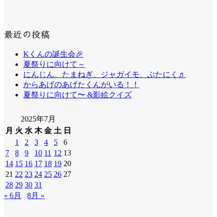
最近の投稿
Kくんの誕生会🎉
夏祭りに向けて～
にんじん、たまねぎ、ジャガイモ、ぶたにく♬
からあげのあげたくんがいる！！
夏祭りに向けて〜 &影絵クイズ
2025年7月
月
火
水
木
金
土
日
1
2
3
4
5
6
7
8
9
10
11
12
13
14
15
16
17
18
19
20
21
22
23
24
25
26
27
28
29
30
31
« 6月
8月 »