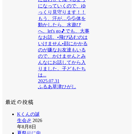
になっていくので、ゆ
っくり見守ります！！
もう、汗が…💦💦体を
動かしたら、水遊び
へ、let's go🎵でも、大事
なお話。•飛び込むのは
いけません•顔にかかる
のが嫌なお友達もいる
ので、かけませんとみ
んなにお話してから入
りました。子どもたち
は...
2025.07.31
ふるあ草津ひがし
最近の投稿
Kくんの誕
生会🎉
2026
年8月8日
夏祭りに向