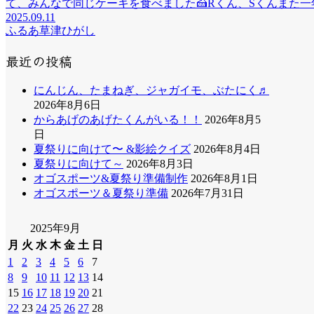
て、みんなで同じケーキを食べました🍰Rくん、Sくんまた一年
2025.09.11
ふるあ草津ひがし
最近の投稿
にんじん、たまねぎ、ジャガイモ、ぶたにく♬
2026年8月6日
からあげのあげたくんがいる！！
2026年8月5
日
夏祭りに向けて〜 &影絵クイズ
2026年8月4日
夏祭りに向けて～
2026年8月3日
オゴスポーツ&夏祭り準備制作
2026年8月1日
オゴスポーツ＆夏祭り準備
2026年7月31日
2025年9月
月
火
水
木
金
土
日
1
2
3
4
5
6
7
8
9
10
11
12
13
14
15
16
17
18
19
20
21
22
23
24
25
26
27
28