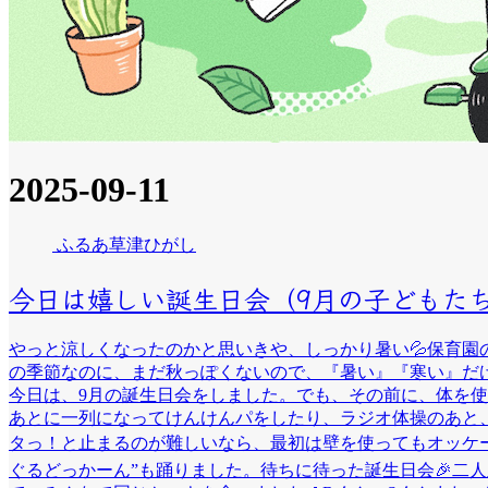
2025-09-11
ふるあ草津ひがし
今日は嬉しい誕生日会（9月の子どもたち
やっと涼しくなったのかと思いきや、しっかり暑い💦保育園
の季節なのに、まだ秋っぽくないので、『暑い』『寒い』だ
今日は、9月の誕生日会をしました。でも、その前に、体を
あとに一列になってけんけんパをしたり、ラジオ体操のあと
タっ！と止まるのが難しいなら、最初は壁を使ってもオッケー
ぐるどっかーん”も踊りました。待ちに待った誕生日会🎉二