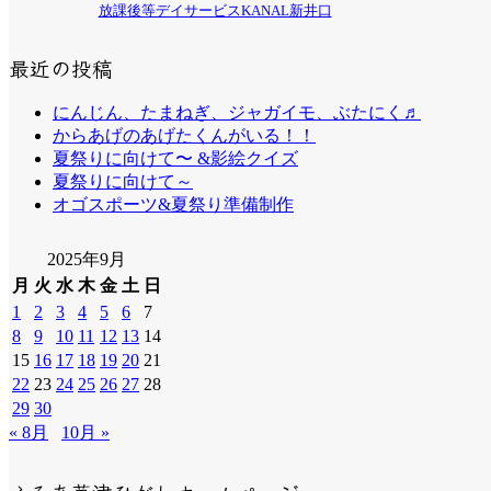
放課後等デイサービスKANAL新井口
最近の投稿
にんじん、たまねぎ、ジャガイモ、ぶたにく♬
からあげのあげたくんがいる！！
夏祭りに向けて〜 &影絵クイズ
夏祭りに向けて～
オゴスポーツ&夏祭り準備制作
2025年9月
月
火
水
木
金
土
日
1
2
3
4
5
6
7
8
9
10
11
12
13
14
15
16
17
18
19
20
21
22
23
24
25
26
27
28
29
30
« 8月
10月 »