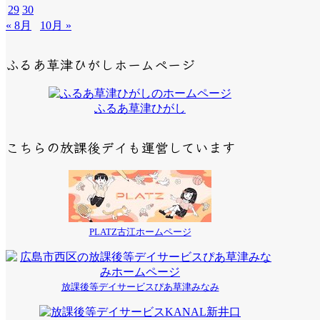
29
30
« 8月
10月 »
ふるあ草津ひがしホームページ
ふるあ草津ひがし
こちらの放課後デイも運営しています
PLATZ古江ホームページ
放課後等デイサービスぴあ草津みなみ