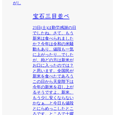
がし
宝石三目並べ
23日(土)は勤労感謝の日
でしたね。さて、もう
新米は食べられました
か？今年は令和の米騒
動もあり、値段も一気
に上がったり…でした
が、殆どの方は新米が
お口に入ったのでは？
と思います。全国民が
新米を食べたであろう
この日から天皇陛下は
今年の新米を召し上が
るそうですよ。新米、
もう少し安くならない
かなぁ…と今日も値段
とにらめっこしたとこ
ろです。ところで土曜