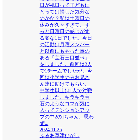
日が祝日って子どもに
とっては損した気分な
のかな？私は土曜日の
休みが久々すぎて、ず
っと日曜日の感じがす
る変な1日でした。今日
の活動は月曜メンバー
と以前にもやった事の
ある「宝石三目並べ」
をしました。前回は2人
で1チームでしたが、今
回は小学生のみお兄さ
ん達に助けてもらい、
中学生以上は1人で対戦
しました。キラキラ宝
石のようなコマが気に
入ってテンションアッ
プの中2のIちゃん。思わ
ず...
2024.11.25
ふるあ草津ひがし