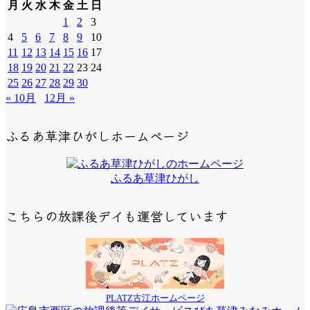
月
火
水
木
金
土
日
1
2
3
4
5
6
7
8
9
10
11
12
13
14
15
16
17
18
19
20
21
22
23
24
25
26
27
28
29
30
« 10月
12月 »
ふるあ草津ひがしホームページ
ふるあ草津ひがし
こちらの放課後デイも運営しています
PLATZ古江ホームページ