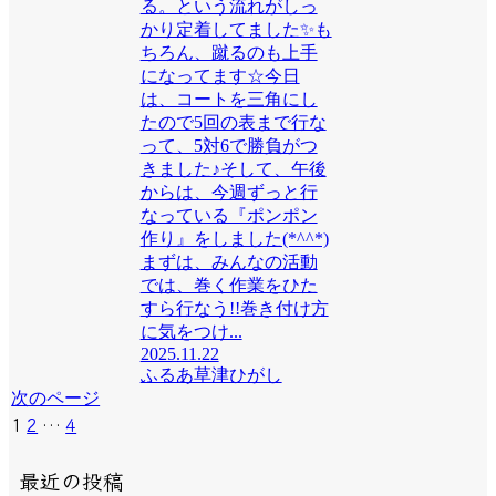
る。という流れがしっ
かり定着してました✨も
ちろん、蹴るのも上手
になってます☆今日
は、コートを三角にし
たので5回の表まで行な
って、5対6で勝負がつ
きました♪そして、午後
からは、今週ずっと行
なっている『ポンポン
作り』をしました(*^^*)
まずは、みんなの活動
では、巻く作業をひた
すら行なう!!巻き付け方
に気をつけ...
2025.11.22
ふるあ草津ひがし
次のページ
次
1
2
…
4
へ
最近の投稿