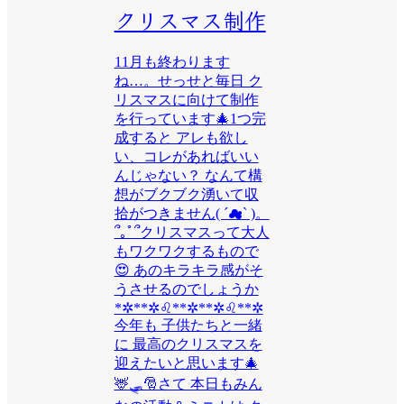
クリスマス制作
11月も終わります
ね…。せっせと毎日 ク
リスマスに向けて制作
を行っています🎄1つ完
成すると アレも欲し
い、コレがあればいい
んじゃない？ なんて構
想がブクブク湧いて収
拾がつきません( ´☁︎` )。
՞｡ﾟ՞クリスマスって大人
もワクワクするもので
😍 あのキラキラ感がそ
うさせるのでしょうか
*✲**✲♌️**✲**✲♌️**✲
今年も 子供たちと一緒
に 最高のクリスマスを
迎えたいと思います🎄
🦌🛷🎅さて 本日もみん