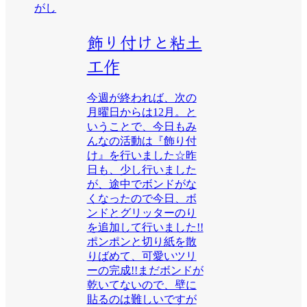
がし
飾り付けと粘土
工作
今週が終われば、次の
月曜日からは12月。と
いうことで、今日もみ
んなの活動は『飾り付
け』を行いました☆昨
日も、少し行いました
が、途中でボンドがな
くなったので今日、ボ
ンドとグリッターのり
を追加して行いました!!
ポンポンと切り紙を散
りばめて、可愛いツリ
ーの完成!!まだボンドが
乾いてないので、壁に
貼るのは難しいですが