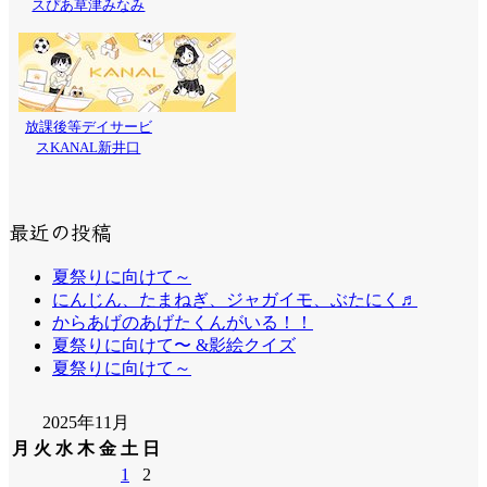
スぴあ草津みなみ
放課後等デイサービ
スKANAL新井口
最近の投稿
夏祭りに向けて～
にんじん、たまねぎ、ジャガイモ、ぶたにく♬
からあげのあげたくんがいる！！
夏祭りに向けて〜 &影絵クイズ
夏祭りに向けて～
2025年11月
月
火
水
木
金
土
日
1
2