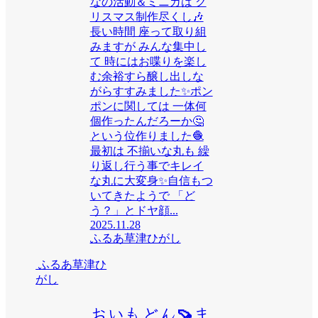
なの活動＆ミニカは ク
リスマス制作尽くし🎶
長い時間 座って取り組
みますが みんな集中し
て 時にはお喋りを楽し
む余裕すら醸し出しな
がらすすみました✨ポン
ポンに関しては 一体何
個作ったんだろーか🤔
という位作りました🧶
最初は 不揃いな丸も 繰
り返し行う事でキレイ
な丸に大変身✨自信もつ
いてきたようで 「ど
う？」とドヤ顔...
2025.11.28
ふるあ草津ひがし
ふるあ草津ひ
がし
おいもどん🍠ま