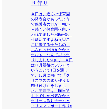
り作り
今日は、近くの保育園
の発表会があったよう
で保護者の方が、朝か
ら続々と保育園へ向か
われてました♪発表会、
可愛いですよねぇ♡こ
こに来てる子たちの、
小さかった頃見たかっ
たなぁ。なんて思った
りしましたwさて、今日
は11月最後のフルアと
いうことで1日を通し
て、12月に向けて『ク
リスマスの飾り作り＆
飾り付け』をしまし
た。午前中は、昨日途
中までしか出来なかっ
たリース作りチームと
クリスマスボード作り!!