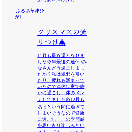
ふるあ草津ひ
がし
クリスマスの飾
りつけ🎄
11月も最終週となりま
した今年最後の連休♪み
なさんどう過ごしまし
たか？私は風邪を引い
たり、疲れも溜まって
いたので連休は家で静
かに過ごし、体のメン
テしてました👍12月も
あっという間に過ぎて
しまいそうなので健康
に過ごし、この季節感
を思いきり楽しみたい