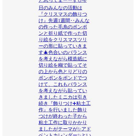
と思ってまーーす⛄️今
日のみんなの活動は
『クリスマスの飾りつ
け』先週1週間‥みんな
の作った毛糸のポンポ
ンと折り紙で作った切
り絵をクリスマスツリ
ーの形に貼っていきま
す🎄色合いのバランス
を考えながら模造紙に
切り絵を糊で貼ってそ
の上から色とりどりの
ポンポンをボンドでつ
けて、これもバランス
を考えながら貼ってい
きましたミニカは引き
続き『飾りつけ➕粘土工
作』を行いました飾り
つけが終わった子から
粘土工作に取りかかり
ましたがテーマが✨アド
ベントカレンダー✨とい