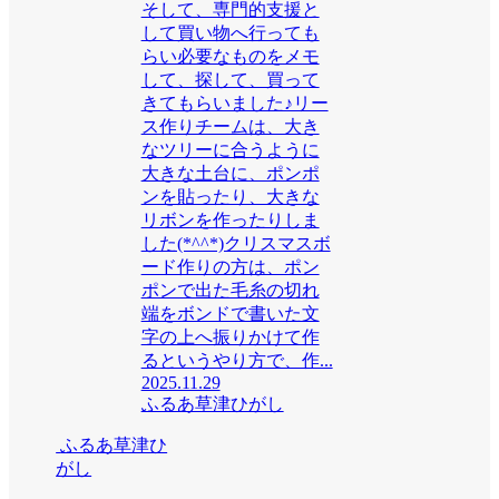
そして、専門的支援と
して買い物へ行っても
らい必要なものをメモ
して、探して、買って
きてもらいました♪リー
ス作りチームは、大き
なツリーに合うように
大きな土台に、ポンポ
ンを貼ったり、大きな
リボンを作ったりしま
した(*^^*)クリスマスボ
ード作りの方は、ポン
ポンで出た毛糸の切れ
端をボンドで書いた文
字の上へ振りかけて作
るというやり方で、作...
2025.11.29
ふるあ草津ひがし
ふるあ草津ひ
がし