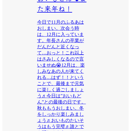
た来年ね！
今日で11月のふるあは
おしまい。次会う時
は、12月に入っていま
す。年長さんの卒業が
だんだんと近くなっ
て…おっと！これ以上
はさみしくなるので言
いませぬ😭12月は、楽
しみなあの人が来てく
れる…はず！！という
ことで、最後まで元気
に楽しく過ごしましょ
う♬今日は”おいもど
ん”との最後の日です。
秋ももうおしまい。冬
をしっかり楽しみまし
ょう♬おいものたいそ
うはもう完璧♬誰とで