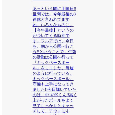
あっという間に土曜日!!
世間では、今年最後の3
連休と言われてます
ね。いろんなものに、
【今年最後】というの
がついてくる時期で
す。フルアでは、今日
も、朝から公園へ行こ
う!!ということで、午前
の活動は公園へ行って
『キックベースボー
ル』をしました。毎週
のように行っている、
キックベースボール。
守備も上手になってき
ました!!今日輝いていた
のは、中1のKくん!!高く
上がったボールをよく
見てしっかりとキャッ
チして、アウトにす