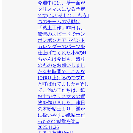
今週中には、壁一面が
クリスマスになる予定
です( ◜ᴗ◝ )そして、もう1
つのチームの活動は
『粘土工作』昨日も、
驚愕のスピードでポン
ポンポンとアドベント
カレンダーのパーツを
仕上げてくれた小5のH
ちゃんは今日も、残り
のものをお願いしまし
た☆短時間で、こんな
に作り上げるのでプロ
と呼ばれてましたwそし
て、他の子たちは、紙
粘土でクリスマスの置
物を作りました。昨日
の木粉粘土より、遥か
に扱いやすい紙粘土だ
ったので感覚を楽...
2025.11.26
ふるあ草津ひがし