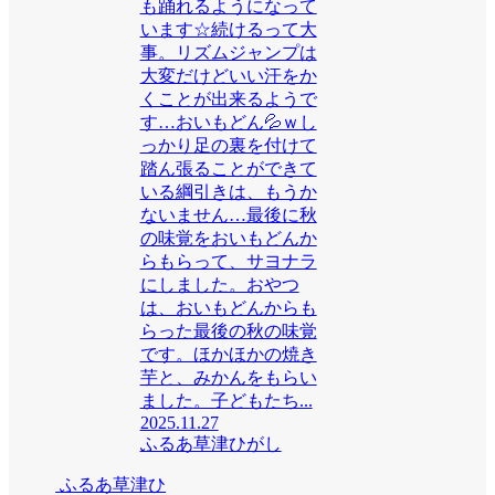
も踊れるようになって
います☆続けるって大
事。リズムジャンプは
大変だけどいい汗をか
くことが出来るようで
す…おいもどん💦ｗし
っかり足の裏を付けて
踏ん張ることができて
いる綱引きは、もうか
ないません…最後に秋
の味覚をおいもどんか
らもらって、サヨナラ
にしました。おやつ
は、おいもどんからも
らった最後の秋の味覚
です。ほかほかの焼き
芋と、みかんをもらい
ました。子どもたち...
2025.11.27
ふるあ草津ひがし
ふるあ草津ひ