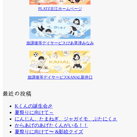
PLATZ古江ホームページ
放課後等デイサービスぴあ草津みなみ
放課後等デイサービスKANAL新井口
最近の投稿
Kくんの誕生会🎉
夏祭りに向けて～
にんじん、たまねぎ、ジャガイモ、ぶたにく♬
からあげのあげたくんがいる！！
夏祭りに向けて〜 &影絵クイズ