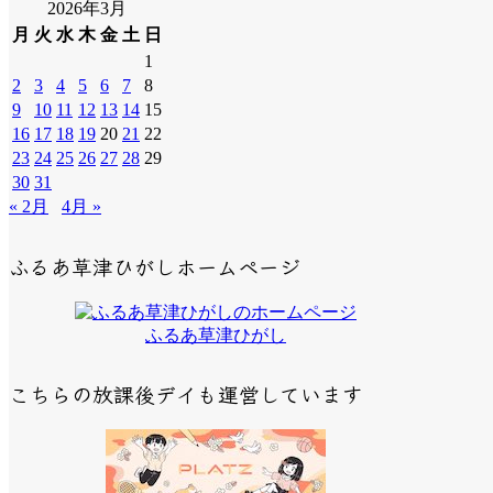
2026年3月
月
火
水
木
金
土
日
1
2
3
4
5
6
7
8
9
10
11
12
13
14
15
16
17
18
19
20
21
22
23
24
25
26
27
28
29
30
31
« 2月
4月 »
ふるあ草津ひがしホームページ
ふるあ草津ひがし
こちらの放課後デイも運営しています