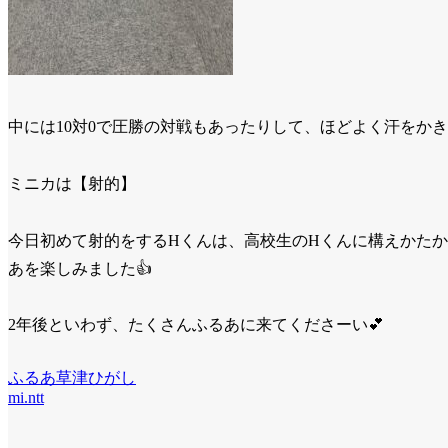
中には
10
対
0
で圧勝の対戦もあったりして、ほどよく汗をかき
ミニカは【射的】
今日初めて射的をする
H
くんは、高校生の
H
くんに構えかたか
あを楽しみました
👍
2
年後といわず、たくさんふるあに来てくださーい
💕
ふるあ草津ひがし
mi.ntt